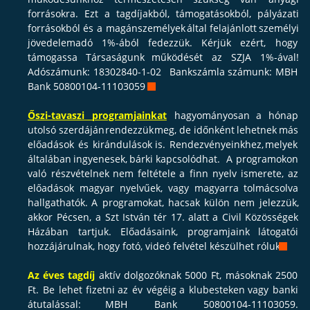
forrásokra.
Ezt
a
tagdíjakból,
támogatásokból,
pályázati 
forrásokból
és
a
magánszemélyek
által
felajánlott
személyi 
jövedelemadó
1%-ából
fedezzük.
Kérjük
ezért,
hogy 
támogassa
Társaságunk
működését
az
SZJA
1%-ával!
Adószámunk:
18302840-1-02
Bankszámla
számunk:
MBH 
Bank 50800104-11103059 

Őszi-tavaszi   
programjainkat
hagyományosan
a
hónap 
utolsó
szerdáján
rendezzük
meg,
de
időnként
lehetnek
más 
előadások
és
kirándulások
is.
Rendezvényeinkhez,
melyek 
általában
ingyenesek,
bárki
kapcsolódhat.
A
programokon 
való
részvételnek
nem
feltétele
a
finn
nyelv
ismerete,
az 
előadások
magyar
nyelvűek,
vagy
magyarra
tolmácsolva 
hallgathatók.
A
programokat,
hacsak
külön
nem
jelezzük, 
akkor
Pécsen,
a
Szt
István
tér
17.
alatt
a
Civil
Közösségek 
Házában
tartjuk.
Előadásaink,
programjaink
látogatói 
hozzájárulnak, hogy fotó, videó felvétel készülhet róluk. 

Az
éves
tagdíj
aktív
dolgozóknak
5000
Ft,
másoknak
2500 
Ft.
Be
lehet
fizetni
az
év
végéig
a
klubesteken
vagy
banki 
átutalással:
MBH
Bank
50800104-11103059. 