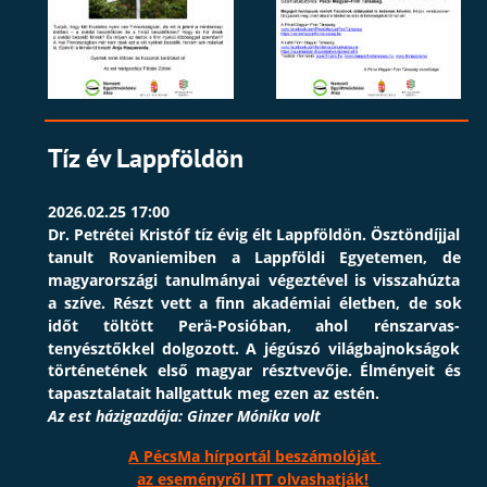
T
íz év Lappföldön
2026.02.25 17:00
Dr.
Petrétei
Kristóf
tíz
évig
élt
Lappföldön.
Ösztöndíjjal 
tanult
Rovaniemiben
a
Lappföldi
Egyetemen,
de 
magyarországi
tanulmányai
végeztével
is
visszahúzta 
a
szíve.
Részt
vett
a
finn
akadémiai
életben,
de
sok 
időt
töltött
Perä-Posióban,
ahol
rénszarvas-
tenyésztőkkel
dolgozott.
A
jégúszó
világbajnokságok 
történetének
első
magyar
résztvevője.
Élményeit
és 
tapasztalatait hallgattuk meg ezen az estén.
Az est házigazdája: Ginzer Mónika volt
A PécsMa hírportál beszámolóját 
az eseményről ITT olvashatják!