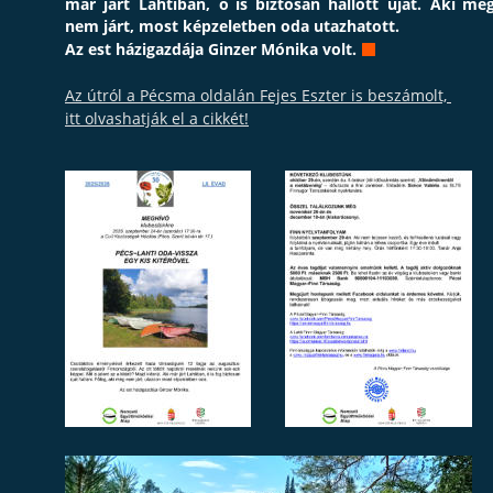
már
járt
Lahtiban,
ő
is
biztosan
hallott
újat.
Aki
még
nem járt, most képzeletben oda utazhatott.
Az est házigazdája Ginzer Mónika volt. 

Az útról a Pécsma oldalán Fejes Eszter is beszámolt, 
itt olvashatják el a cikkét!