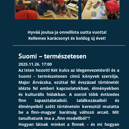
Hyvää joulua ja onnellista uutta vuotta!
Kellemes karácsonyt és boldog új évet!
Suomi – természetesen
2025.11.26. 17:00
Az
Isten
hozott!
Két
kulcs
az
idegenvezetésről
és
a 
Suomi
–
természetesen
című
könyvek
szerzője, 
Major
Árvácska,
ezúttal
fél
évszázad
történetét 
idézte
fel
emberi
kapcsolatokban,
élményekben 
és
kulturális
hidakban.
A
szerző
több
évtizedes 
finn
tapasztalataiból,
találkozásaiból
és 
élményeiből
szőtt
történetein
keresztül
mutatta 
be
a
finn–magyar
barátság
változó
arcait.
Mit 
tanulhatunk ma a „finn modellből”? 
Hogyan
látnak
minket
a
finnek
–
és
mi
hogyan 