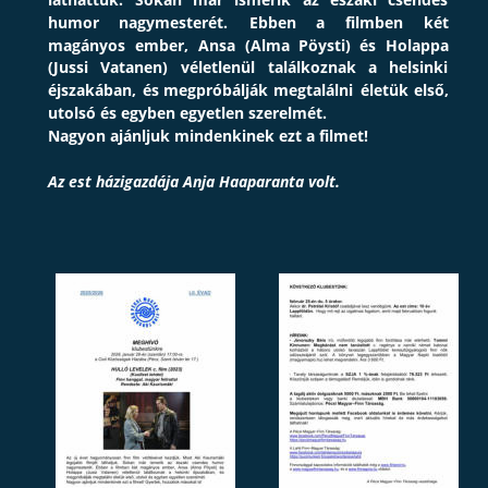
humor
nagymesterét.
Ebben
a
filmben
két 
magányos
ember,
Ansa
(Alma
Pöysti)
és
Holappa 
(Jussi
Vatanen)
véletlenül
találkoznak
a
helsinki 
éjszakában,
és
megpróbálják
megtalálni
életük
első, 
utolsó és egyben egyetlen szerelmét. 
Nagyon ajánljuk mindenkinek ezt a filmet! 
Az est házigazdája Anja Haaparanta volt.