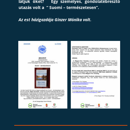
látjuk
őket?
Egy
személyes,
gondolatébresztő 
utazás volt a  “ Suomi – természetesen”.
Az est házigazdája Ginzer Mónika volt.