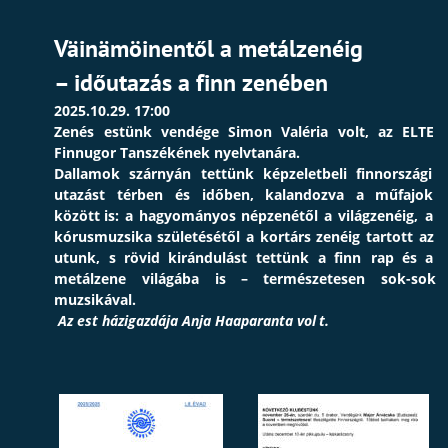
Väinämöinentől a metálzenéig 
– időutazás a finn zenében
2025.10.29. 17:00
Zenés
estünk
vendége
Simon
Valéria
volt,
az
ELTE 
Finnugor Tanszékének nyelvtanára.
Dallamok
szárnyán
tettünk
képzeletbeli
finnországi 
utazást
térben
és
időben,
kalandozva
a
műfajok 
között
is:
a
hagyományos
népzenétől
a
világzenéig,
a 
kórusmuzsika
születésétől
a
kortárs
zenéig
tartott
az 
utunk,
s
rövid
kirándulást
tettünk
a
finn
rap
és
a 
metálzene
világába
is
–
természetesen
sok-sok 
muzsikával.
 Az est házigazdája Anja Haaparanta vol
t.