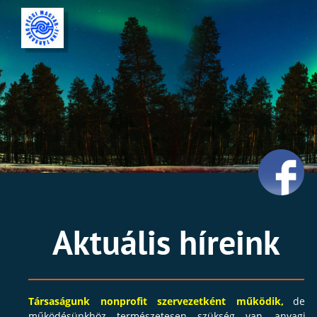
Aktuális híreink
Társaságunk
nonprofit
szervezetként
működik,
de 
működésünkhöz
természetesen
szükség
van
anyagi 