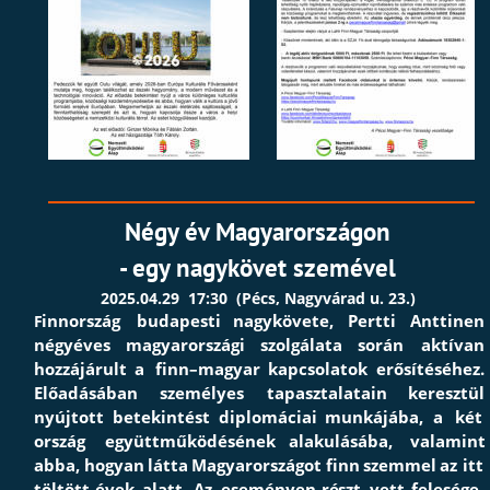
Négy év Magyarországon 
- egy nagykövet szemével
2025.04.29  17:30  (Pécs, Nagyvárad u. 23.)
innország
budapesti
nagykövete,
Pertti
Anttinen 
F
négyéves
magyarországi
szolgálata
során
aktívan 
hozzájárult
a
finn–magyar
kapcsolatok
erősítéséhez. 
Előadásában
személyes
tapasztalatain
keresztül 
nyújtott
betekintést
diplomáciai
munkájába,
a
két 
ország
együttműködésének
alakulásába,
valamint 
abba,
hogyan
látta
Magyarországot
finn
szemmel
az
itt 
töltött
évek 
alatt.
Az
e
seményen
ré
szt
vett
felesége, 