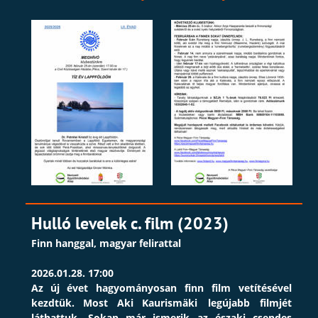
Hulló levelek c. film (2023)
Finn hanggal, magyar felirattal
2026.01.28. 17:00
Az
új
évet
hagyományosan
finn
film
vetítésével 
kezdtük.
Most
Aki
Kaurismäki
legújabb
filmjét 
láthattuk.
Sokan
már
ismerik
az
északi
csendes 