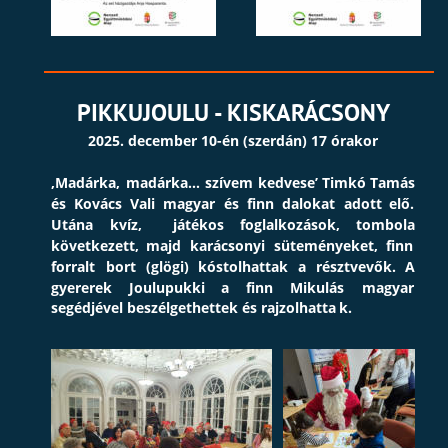
PIKKUJOULU - KISKARÁCSONY 
2025. december 10-én (szerdán) 17 órakor
,Madárka,
madárka…
szívem
kedvese’
Timkó
Tamás 
és
Kovács
Vali
magyar
és
finn
dalokat
adott
elő. 
Utána
kvíz,
játékos
foglalkozások,
tombola 
következett,
majd
karácsonyi
süteményeket,
finn 
forralt
bort
(glögi)
kóstolhattak
a
résztvevők.
A 
gyererek
Joulupukki
a
finn
Mikulás
magyar 
segédjével beszélgethettek és rajzolhatta
k
.