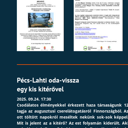
Pécs-Lahti oda-vissza
egy kis kitérővel
2025. 09.24. 17:30
Csodálatos
élményekkel
érkezett
haza
társaságunk
12
tagja
az
augusztusi
cserelátogatásról
Finnországból.
Az
ott
töltött
napokról
meséltek
nekünk
sok-sok
képpel.
Mit
is
jelent
az
a
kitérő?
Az
est
folyamán
kiderült.
Aki