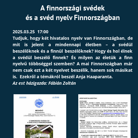
A finnországi svédek
és a svéd nyelv Finnországban
2025.03.25  17:00
Tudjuk,
hogy
két
hivatalos
nyelv
van
Finnországban,
de 
mit
is
jelent
a
mindennapi
életben
–
a
svédül 
beszélőknek
és
a
finnül
beszélőknek?
Hogy
és
hol
élnek 
a
svédül
beszélő
finnek?
És
milyen
az
életük
a
finn 
nyelvű
többséggel
szemben?
A
mai
Finnországban
már 
nem
csak
ezt
a
két
nyelvet
beszélik,
hanem
sok
másikat 
is.  Ezekről a témákról beszél Anja Haaparanta.
Az est házigazda: Fábián Zoltán