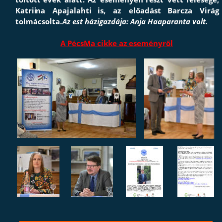
K
atrii
na
Apajalahti
is, 
az
előadást
Barcza
Virág 
tolmácsolta. 
Az est házigazdája: Anja Haaparanta volt.
A PécsMa cikke az eseményről